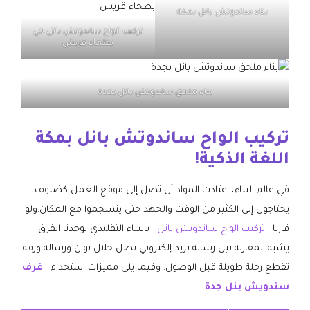
بناء ساندوتش بانل بمكة
تركيب الواح ساندوتش بانل حي
بطحاء قريش
بناء ملحق ساندوتش بانل بجدة
تركيب الواح ساندوتش بانل بمكة
اللغة الذكية!
في عالم البناء، اعتادت المواد أن تصل إلى موقع العمل كضيوف
يحتاجون إلى الكثير من الوقت والجهد حتى ينسجموا مع المكان.ولو
قارنا
تركيب الواح ساندويش بانل
بالبناء التقليدي لوجدنا الفرق
يشبه المقارنة بين رسالة بريد إلكتروني تصل خلال ثوان ورسالة ورقة
تقطع رحلة طويلة قبل الوصول. وفيما يلي مميزات استخدام
غرف
سندويش بنل جدة
: