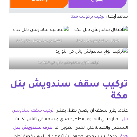
شاهد أيضا :
تركيب برجولات مكة
اشكال ساندوتش بانل مكة
تصاميم ساندوتش بانل جدة
تركيب الواح ساندوتش بانل حي النواريه
تركيب سقف سندويش بنل
مكة
عندما يقرر السقف أن يصبح بطلاً، يعتبر
تركيب سقف سندويش
بنل
خيار مثالي لأنه يوفر مظهر عصري ويسهم في تقليل تكاليف
التشغيل والصيانة على المدى الطويل. فـ
غرف سندويش بنل
جدة
ومكة ليست مجرد خطوة إنشائية عادية، بل هي قصة تجاوز