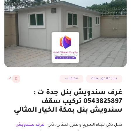
بناء ملاحق بمكة
مقاولات
2
غرف سندويش بنل جدة ت :
0543825897 تركيب سقف
سندويش بنل بمكة الخيار المثالي
كحل ذكي للبناء السريع والعزل المثالي، تأتي
غرف سندويش