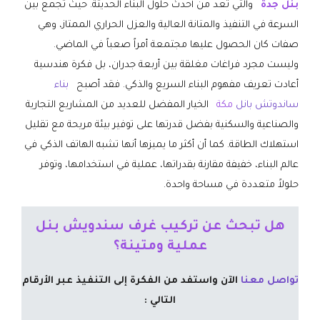
بنل جدة
والتي تعد من أحدث حلول البناء الحديثة. حيث تجمع بين
السرعة في التنفيذ والمتانة العالية والعزل الحراري الممتاز، وهي
صفات كان الحصول عليها مجتمعة أمراً صعباً في الماضي.
وليست مجرد فراغات مغلقة بين أربعة جدران، بل فكرة هندسية
أعادت تعريف مفهوم البناء السريع والذكي. فقد أصبح
بناء
ساندوتش بانل
مكة
الخيار المفضل للعديد من المشاريع التجارية
والصناعية والسكنية بفضل قدرتها على توفير بيئة مريحة مع تقليل
استهلاك الطاقة. كما أن أكثر ما يميزها أنها تشبه الهاتف الذكي في
عالم البناء، خفيفة مقارنة بقدراتها، عملية في استخدامها، وتوفر
حلولاً متعددة في مساحة واحدة.
هل تبحث عن تركيب غرف سندويش بنل
عملية ومتينة؟
تواصل معنا
الآن واستفد من الفكرة إلى التنفيذ عبر الأرقام
التالي :