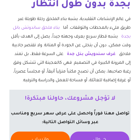
بجدة بدون طول انتظار
في عالم الإنشاءات التقليدية، يشبه بناء الملحق رحلة طويلة عبر
طريق مليء بالمحطات والتوقفات. أما
بناء ملحق ساندوتش بانل
بجدة
يشبه قطار سريع يعرف وجهته جيداً، يصل إلى الهدف بأقل
وقت ممكن، دون أن يتخلى عن الجودة أو المتانة. ولا تقتصر جاذبية
ملاحق
غرف سندويش بنل جدة
على السرعة فقط، بل تمتد
إلى المرونة الكبيرة في التصميم. فهي كالعجينة التي تتشكل وفق
رغبة صاحبها، يمكن أن تصبح مكتباً منزلياً أنيقاً، أو مجلساً عصرياً،
أو غرفة إضافية للعائلة، أو مساحة للعمل والدراسة والترفيه.
لا تؤجل مشروعك، حاولنا مبتكرة!
تواصل معنا فوراً واحصل على عرض سعر سريع ومناسب
عبر وسائل التواصل التالية:
جــــوال
واتساب