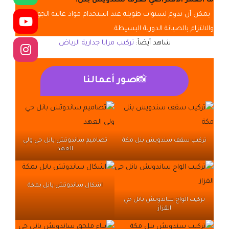
ما العمر الافتراضي لغرف سندويش بنل؟
يمكن أن تدوم لسنوات طويلة عند استخدام مواد عالية الجودة
والالتزام بالصيانة الدورية البسيطة.
شاهد أيضاً:
تركيب مرايا جدارية الرياض
📸
صور أعمالنا
تركيب سقف سندويش بنل مكة
تصاميم ساندوتش بانل حي ولي
العهد
اشكال ساندوتش بانل بمكة
تركيب الواح ساندوتش بانل حي
القزاز