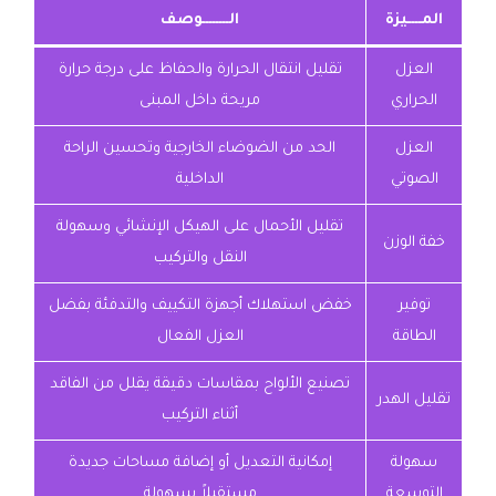
المــــيزة
الــــــــوصف
العزل
تقليل انتقال الحرارة والحفاظ على درجة حرارة
الحراري
مريحة داخل المبنى
العزل
الحد من الضوضاء الخارجية وتحسين الراحة
الصوتي
الداخلية
تقليل الأحمال على الهيكل الإنشائي وسهولة
خفة الوزن
النقل والتركيب
توفير
خفض استهلاك أجهزة التكييف والتدفئة بفضل
الطاقة
العزل الفعال
تصنيع الألواح بمقاسات دقيقة يقلل من الفاقد
تقليل الهدر
أثناء التركيب
سهولة
إمكانية التعديل أو إضافة مساحات جديدة
التوسعة
مستقبلاً بسهولة