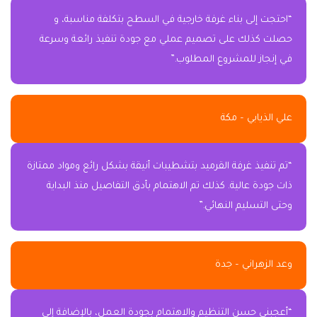
“احتجت إلى بناء غرفة خارجية في السطح بتكلفة مناسبة، و
حصلت كذلك على تصميم عملي مع جودة تنفيذ رائعة وسرعة
في إنجاز للمشروع المطلوب.”
علي الذيابي – مكة
“تم تنفيذ غرفة القرميد بتشطيبات أنيقة بشكل رائع ومواد ممتازة
ذات جودة عالية. كذلك تم الاهتمام بأدق التفاصيل منذ البداية
وحتى التسليم النهائي.”
وعد الزهراني – جدة
“أعجبني حسن التنظيم والاهتمام بجودة العمل، بالإضافة إلى