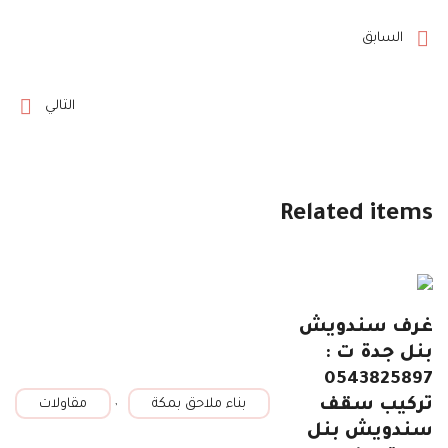
السابق
التالي
Related items
غرف سندويش
بنل جدة ت :
0543825897
,
تركيب سقف
بناء ملاحق بمكة
مقاولات
سندويش بنل