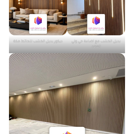
بديل الخشب مع اضاءة حي ولي
ديكور بديل الخشب للحائط مكة
العهد