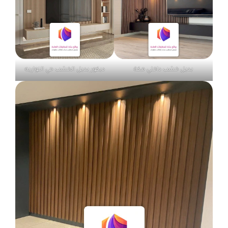
بديل خشب داخلي مكة
ديكور بديل الخشب حي النواريه