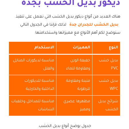
ديكور بديل الخشب بجدة
هناك العديد من أنواع ديكور بديل الخشب التي نعمل على تنفيذ
بديل الخشب للجدران جدة
لذلك فإننا في الجدول التالي
سنوضح لكم أهم الأنواع مع مميزاتها واستخدامتها:
النوع
المميزات
الاستخدام
بديل خشب
خفيفة الوزن
مناسبة لديكورات المنازل
PVC
ومقاومة للماء
والفلل
بديل خشب
متينة ومقاومة
مناسبة للديكورات
WPC
للرطوبة
الداخلية والخارجية
شرائح بديل
مظهرها عصري
مناسبة للمداخل وخلفيات
الخشب
ومميز
الشاشات
جدول يوضح أنواع بديل الخشب.