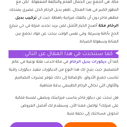
مكة، هي الجمع بين الجمال الفخم والتكلفة المعقولة. لكن مع
التطور الكبير في هذا المجال، ظهر بديل الرخام كحل عصري يمنحك
مظهر فاخر دون أن يكلفك ميزانية باهظة. حيث ان
تركيب بديل
الرخام مكة
أصبح الخيار الأمثل لمن يريد تجديد منزله في حي شارع
الحج بأناقة وسرعة. وفي نفس الوقت يبحث عن مواد تجمع بين
المتانة وسهولة الصيانة.
كما سنتحدث في هذا المقال عن التالي :
كما أن
ديكورات بديل الرخام
في مكة احدثت نقلة نوعية في عالم
التصميم. حيث يتيح لك هذا النوع من الديكورات تنفيذ ديكورات راقية
تناسب جميع الأذواق. بالإضافة إلى ذلك تتوفر عشرات التصاميم
والألوان التي تحاكي الرخام الطبيعي بدقة متناهية.
هل تبحث عن ديكور فاخر يناسب ميزانيتك ويضفي لمسة ملكية
على منزلك؟ تواصل معنا الآن، وسنقدم لك أفضل العروض
لتحويل مساحتك إلى تحفة فنية.