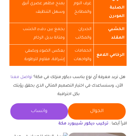
غرف النوم
يمنح مظهر عصري أنيق
الصلبة
والمطابخ
وسهل التنظيف.
المودرن
الخشبي
الجدران
يجمع بين دفء الخشب
المقلد
والمكاتب
ومتانة بديل الرخام.
الحمامات
يعكس الضوء ويضفي
الرخامي اللامع
والواجهات
إشراقة، مقاوم للرطوبة.
هل تريد معرفة أي نوع يناسب ديكور منزلك في مكة؟
تواصل معنا
الآن، وسنساعدك في اختيار التصميم المثالي الذي يحقق رؤيتك
بكل احترافية.
الجوال
واتساب
اقرأ أيضا :
تركيب ديكور شيبورد مكة