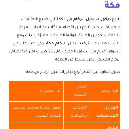
مكة
تتنوع
ديكورات بديل الرخام
في مكة لتلبي جميع الاحتياجات
والمساحات. حيث تتنوع بين التصاميم الكلاسيكية ذات العروق
الناعمة، والمودرن الجريئة بألوانها الصلبة والمميزة. ولذلك ومع
انتشار الطلب على
تركيب بديل الرخام مكة
، وفي احياء مثل حي
الشوام، أصبح من السهل الحصول على تشطيبات احترافية تضاهي
الرخام الطبيعي بجزء بسيط من التكلفة.
جدول مقارنة بين أشهر أنواع ديكورات بديل الرخام في مكة:
المكان
نوع الديكور
أبرز المميزات
الأنسب
العروق
المجالس
يضفي فخامة ودفء، مناسب
الكلاسيكية
والصالات
للطابع التقليدي.
الألوان