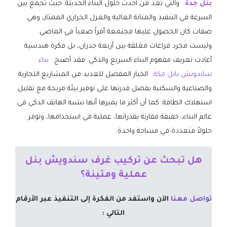
بنل جدة
والتي تعد من أحدث حلول البناء الحديثة. حيث تجمع بين
السرعة في التنفيذ والمتانة العالية والعزل الحراري الممتاز، وهي
صفات كان الحصول عليها مجتمعة أمراً صعباً في الماضي.
وليست مجرد فراغات مغلقة بين أربعة جدران، بل فكرة هندسية
أعادت تعريف مفهوم البناء السريع والذكي. فقد أصبح
بناء
ساندوتش بانل
مكة
الخيار المفضل للعديد من المشاريع التجارية
والصناعية والسكنية بفضل قدرتها على توفير بيئة مريحة مع تقليل
استهلاك الطاقة. كما أن أكثر ما يميزها أنها تشبه الهاتف الذكي في
عالم البناء، خفيفة مقارنة بقدراتها، عملية في استخدامها، وتوفر
حلولاً متعددة في مساحة واحدة.
هل تبحث عن تركيب غرف سندويش بنل
عملية ومتينة؟
تواصل معنا
الآن واستفد من الفكرة إلى التنفيذ عبر الأرقام
التالي :