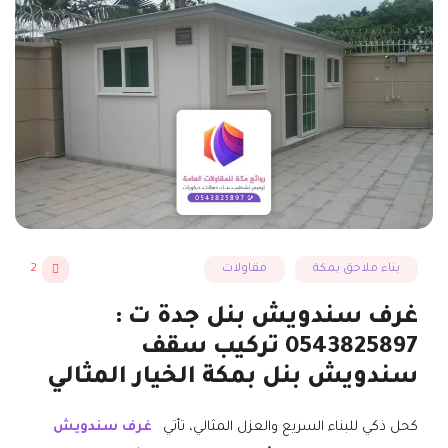
بناء ملاحق بمكة
مقاولات
2
غرف سندويش بنل جدة ت :
0543825897 تركيب سقف
سندويش بنل بمكة الخيار المثالي
كحل ذكي للبناء السريع والعزل المثالي، تأتي
غرف سندويش