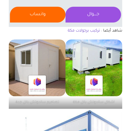
جــــوال
واتساب
شاهد أيضا :
تركيب برجولات مكة
اشكال ساندوتش بانل مكة
تصاميم ساندوتش بانل جدة