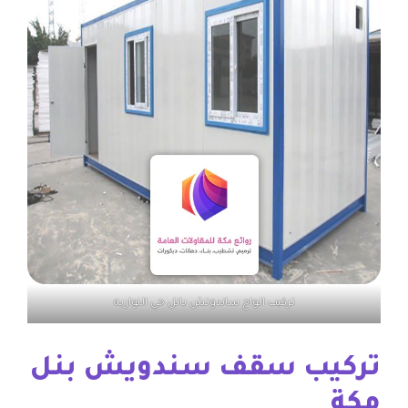
تركيب الواح ساندوتش بانل حي النواريه
تركيب سقف سندويش بنل
مكة