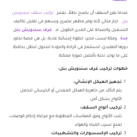
عندما يقرر السقف أن يصبح بطلاً، يعتبر
تركيب سقف سندويش
بنل
خيار مثالي لأنه يوفر مظهر عصري ويسهم في تقليل تكاليف
التشغيل والصيانة على المدى الطويل. فـ
غرف سندويش بنل
جدة
ومكة ليست مجرد خطوة إنشائية عادية، بل هي قصة تجاوز
دورها التقليدي، لاستثمار في الراحة والجودة لتتحول لبطل يحافظ
على ما يوجد تحته بأفضل صورة ممكنة.
خطوات تركيب
غرف سندويش بنل:
تجهيز الهيكل الإنشائي:
يتم التأكد من جاهزية الهيكل المعدني أو الخرساني لتحمل
الألواح بشكل آمن.
تركيب ألواح السقف:
تثبت الألواح وفق المقاسات المطلوبة مع مراعاة إحكام الوصلات
لمنع تسرب المياه والهواء.
تركيب الإكسسوارات والتشطيبات: