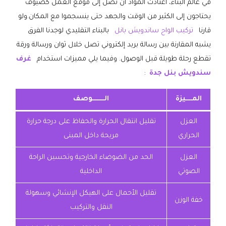
في عالم البناء، اعتادت المواد أن تصل إلى موقع العمل كضيوف
يحتاجون إلى الكثير من الوقت والجهد حتى ينسجموا مع المكان.ولو
قارنا
تركيب الواح ساندويش بانل
بالبناء التقليدي لوجدنا الفرق
يشبه المقارنة بين رسالة بريد إلكتروني تصل خلال ثوان ورسالة ورقة
تقطع رحلة طويلة قبل الوصول. وفيما يلي مميزات استخدام
غرف
سندويش بنل جدة
:
المــــيزة
الــــــــوصف
العزل
تقليل انتقال الحرارة والحفاظ على درجة حرارة
الحراري
مريحة داخل المبنى
العزل
الحد من الضوضاء الخارجية وتحسين الراحة
الصوتي
الداخلية
تقليل الأحمال على الهيكل الإنشائي وسهولة
خفة الوزن
النقل والتركيب