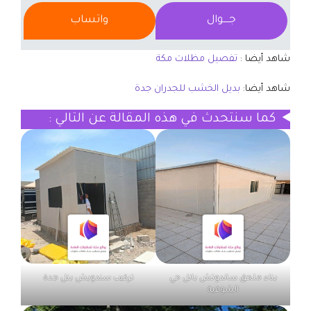
جــــوال
واتساب
شاهد أيضا :
تفصيل مظلات مكة
شاهد أيضا:
بديل الخشب للجدران جدة
كما سنتحدث في هذه المقالة عن التالي :
بناء ملحق ساندوتش بانل حي
تركيب سندويش بنل جدة
الشوقية