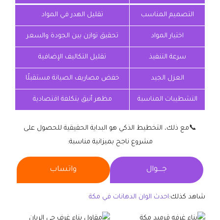
التصميم المناسب
تقليل الهدر في المواد
اختيار المواد
تحقيق توازن بين الجودة والسعر
سرعة التنفيذ
تقليل التكاليف الإضافية
العزل الجيد
خفض مصاريف الصيانة مستقبلًا
التشطيبات المناسبة
مظهر أنيق بتكلفة اقتصادية
📞مع ذلك، التخطيط الذكي هو البداية الحقيقية للحصول على
مشروع ناجح بميزانية مناسبة:
جــــوال
واتساب
شاهد كذلك:
احدث الوان الدهانات في مكة