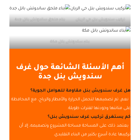
تركيب سندويش بنل حي الريان
بناء ملحق ساندوتش بانل جدة
بناء ساندوتش بانل مكة
أهم الأسئلة الشائعة حول غرف
سندويش بنل جدة
هل غرف سندويش بنل مقاومة للعوامل الجوية؟
نعم، تم تصميمها لتحمل الحرارة والأمطار والرياح، مع المحافظة
على متانتها وجودتها لفترات طويلة.
كم يستغرق تركيب غرف سندويش بنل؟
يعتمد ذلك على المساحة مساحة المشروع وتصميمه، إلا أن
تركيبها عادة أسرع بكثير من البناء التقليدي.