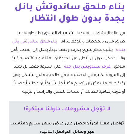
بناء ملحق ساندوتش بانل
بجدة بدون طول انتظار
في عالم الإنشاءات التقليدية، يشبه بناء الملحق رحلة طويلة عبر
طريق مليء بالمحطات والتوقفات. أما
بناء ملحق ساندوتش بانل
بجدة
يشبه قطار سريع يعرف وجهته جيداً، يصل إلى الهدف بأقل
وقت ممكن، دون أن يتخلى عن الجودة أو المتانة. ولا تقتصر جاذبية
ملاحق
غرف سندويش بنل جدة
على السرعة فقط، بل تمتد
إلى المرونة الكبيرة في التصميم. فهي كالعجينة التي تتشكل وفق
رغبة صاحبها، يمكن أن تصبح مكتباً منزلياً أنيقاً، أو مجلساً عصرياً،
أو غرفة إضافية للعائلة، أو مساحة للعمل والدراسة والترفيه.
لا تؤجل مشروعك، حاولنا مبتكرة!
تواصل معنا فوراً واحصل على عرض سعر سريع ومناسب
عبر وسائل التواصل التالية: