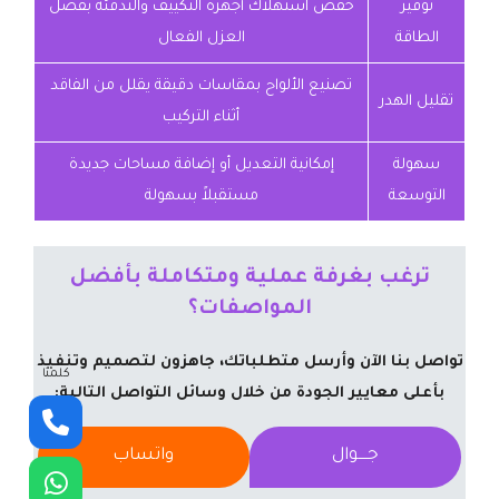
توفير
خفض استهلاك أجهزة التكييف والتدفئة بفضل
الطاقة
العزل الفعال
تصنيع الألواح بمقاسات دقيقة يقلل من الفاقد
تقليل الهدر
أثناء التركيب
سهولة
إمكانية التعديل أو إضافة مساحات جديدة
التوسعة
مستقبلاً بسهولة
ترغب بغرفة عملية ومتكاملة بأفضل
المواصفات؟
تواصل بنا الآن وأرسل متطلباتك، جاهزون لتصميم وتنفيذ
كلمنا
بأعلى معايير الجودة من خلال وسائل التواصل التالية:
جــــوال
واتساب