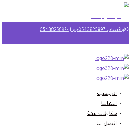
رقم دهان بمكة
واتساب:0543825897
جوال:0543825897
الرئيسية‎
اعمالنا‎
مقاولات مكة‎
اتصل بنا‎