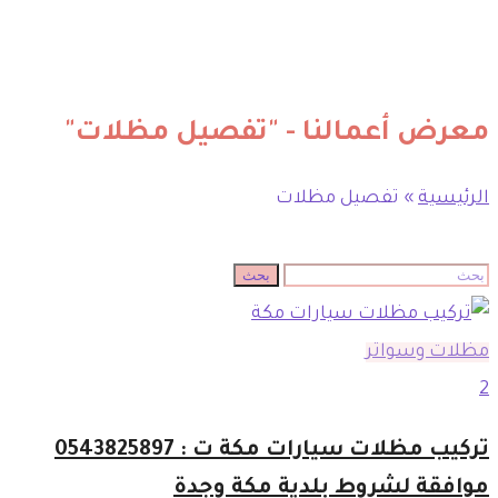
معرض أعمالنا - "تفصيل مظلات"
الرئيسية
»
تفصيل مظلات
البحث
بحث
عن:
مظلات وسواتر
2
تركيب مظلات سيارات مكة ت : 0543825897
موافقة لشروط بلدية مكة وجدة