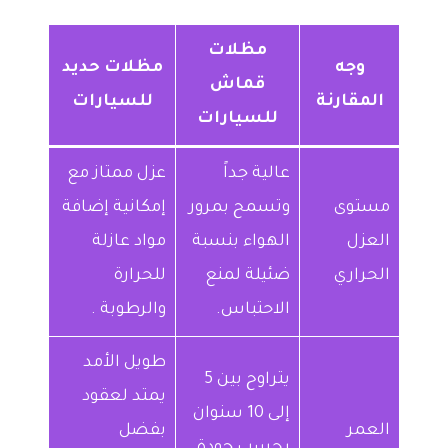
مظلات
وجه
مظلات حديد
قماش
المقارنة
للسيارات
للسيارات
عالية جداً
عزل ممتاز مع
مستوى
وتسمح بمرور
إمكانية إضافة
العزل
الهواء بنسبة
مواد عازلة
الحراري
ضئيلة لمنع
للحرارة
الاحتباس.
والرطوبة .
طويل الأمد
يتراوح بين 5
يمتد لعقود
إلى 10 سنوان
العمر
بفضل
بحسب جودة