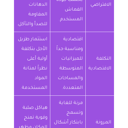
الافتراضي
الدهانات
القماش
المقاومة
المستخدم.
للصدأ والتآكل.
اقتصادية
استثمار طزيل
ومناسبة جداً
الأجل بتكلفة
التكلفة
للميزانيات
أولية أعلى
الاقتصادية
المتوسطة
نظراً لمتانة
والمساحات
المواد
المتعددة.
المستخدمة.
مرنة للغاية
هياكل صلبة
وتسمح
وقوية تمنح
المرونة
بابتكار أشكال
المكان مظهر