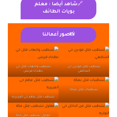
🔗
شاهد أيضا :
معلم
بويات الطائف
📸
صور أعمالنا
تشطيب فلل مودرن حي
تشطيب واجهات فلل حي
الشافعي
بطحاء قريش
تشطيبات فلل بمكة
تشطيب فلل عظم حي العزيزيه
مقاول تشطيب فلل مكة