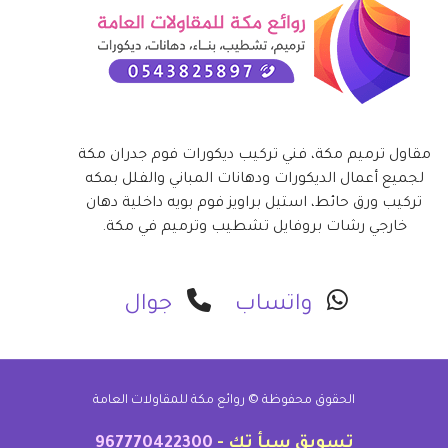
مقاول ترميم مكة، فني تركيب ديكورات فوم جدران مكة
لجميع أعمال الديكورات ودهانات المباني والفلل بمكه
تركيب ورق حائط، استيل براويز فوم بويه داخلية دهان
خارجي رشات بروفايل تشطيب وترميم في مكة.
واتساب
جوال
الحقوق محفوظة ©
روائع مكة للمقاولات العامة
تسويق سبأ تك -
967770422300