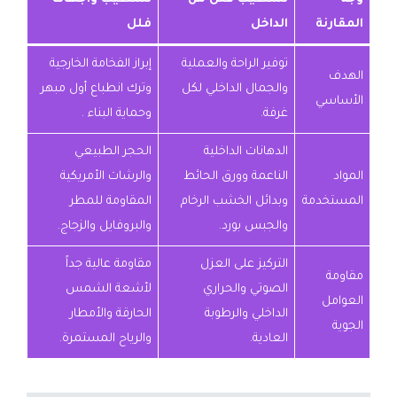
المقارنة
الداخل
فلل
توفير الراحة والعملية
إبراز الفخامة الخارجية
الهدف
والجمال الداخلي لكل
وترك انطباع أول مبهر
الأساسي
غرفة.
وحماية البناء .
الدهانات الداخلية
الحجر الطبيعي
المواد
الناعمة وورق الحائط
والرشات الأمريكية
المستخدمة
وبدائل الخشب الرخام
المقاومة للمطر
والجبس بورد.
والبروفايل والزجاج.
التركيز على العزل
مقاومة عالية جداً
مقاومة
الصوتي والحراري
لأشعة الشمس
العوامل
الداخلي والرطوبة
الحارقة والأمطار
الجوية
العادية.
والرياح المستمرة.