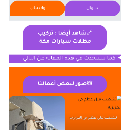
جــــوال
واتساب
🔗
شاهد أيضا : تركيب
مظلات سيارات مكة
كما سنتحدث في هذه المقالة عن التالي :
📸
صور لبعض أعمالنا
تشطيب فلل عظم حي العزيزيه