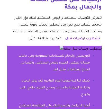
ارضيات فلل تضمن المتانة
والجمال بمكة
​تتعرض الأرضيات للاستخدام اليومي المستمر، لذلك فإن اختيار
خاماتها يتطلب دمج ذكي بين المظهر الجذاب وقوة التحمل
وسهولة الصيانة ، ونحن هنا لنوجهك لأفضل المعايير عند تنفيذ
تشطيب ارضيات فلل
لضمان استدامتها مثل :
​البورسلين والرخام للمساحات المفتوحة وهي خامات
ممتازة تعكس الضوء وتمنح المجالس والمداخل
اتساع وفخامة لا مثيل لها.
​كذلك الباركيه لغرف النوم الفاخرة لأنه يوفر الدفء
والراحة الصوتية والحرارية ويمنح الغرف طابع دافئ
ومريح.
​أيضا الجرانيت والسيراميك عالي المقاومة للمطابخ