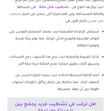
والتطور، حيث يمنح الفلل اتساع واستغلال ذكي لكل متر مربع ،
حيث يركز هذا النوع من
تشطيب فلل مكة
على البساطة
والأناقة المستدامة، ومن أهم المزايا التي تجعل من اختيار
تشطيب
فلل مودرن
الخيار الأول هي :
​استغلال الإضاءة الطبيعية حيث يعتمد التصميم المودرن على
النوافذ الواسعة والتوزيع الذكي للإنارة، مما يوفر بيئة صحية
وموفرة للطاقة.
​كذلك المرونة والعملية حيث يتيح هذا الأسلوب دمج المساحات
وتنسيق الأثاث بطرق مبتكرة تمنح العائلة حرية حركة أكبر.
​أيضا الأناقة البسيطة الخالدة حيث يبتعد الطراز الحديث عن
التعقيد الزائد، مما يحافظ على جمال وتألق ديكوراتك لسنوات
طويلة دون أن تفقد عصريتها.
​هل ترغب في تشطيب فريد يجمع بين