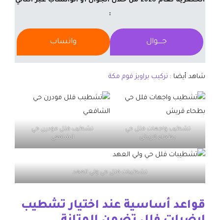
الحصرية لعام 2026 من خلال الجوال أو الواتساب عبر التالي
:
جــــوال
واتساب
شاهد أيضا :
تركيب براويز فوم مكة
تشطيب واجهات فلل حي
تشطيب فلل مودرن حي
بطحاء قريش
الشافعي
تشطيبات فلل حي ولي العهد
​قواعد أساسية عند اختيار تشطيب