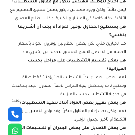
هل أحتاج لتوظيف مهندس ديكور مع مقاول التشطيبات؟
ليس دائماً، ولكن وجود مهندس ديكور يضمن تنسيق التصميم مع
التنفيذ بدقة، خاصة في المشاريع الكبيرة أو ذات الطابع العصري.
هل يستطيع المقاول توفير المواد أم يجب أن أشتريها
بنفسي؟
كلا الخيارين متاح، لكن بعض المقاولين يوفرون المواد بأسعار
الجملة. من الأفضل الاتفاق المسبق لتحديد من يشتري ماذا.
هل يمكن تقسيم التشطيبات على مراحل بحسب
الميزانية؟
نعم، بعض العملاء يبداً بالتشطيب الجزئي(مثلاُ فقط صالة
ومطبخ)، ثم يستكمل بقية المراحل لاحقاً. المقاول الجيد يساعدك
في جدولة التشطيبات حسب الميزانية.
كلمنا
هل يمكن تغيير بعض المواد أثناء تنفيذ التشطيبات؟
نعم، ولكن يجب إعلام المقاول مبكراً، وقد يؤدي التغيير إلى زيادة
التكلفة أو تأخير الجدول الزمني.
هل يمكن التعديل على بعض الجدران أو تقسيمات الغرف