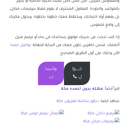
والمقاولين كثيرين، لكن مش الكل يملك الخبرة الكافية أو يلتزم
بالمواعيد والجودة. المقاول المحترف لا يقوم فقط بترميمات منازل،
بل يفهم أولا احتياجك، ويخطط معك خطوة بخطوة، ويحول فكرتك
إلى واقع ملموس.
إذا كنت تبحث عن شريك موثوق يساعدك في بناء أو ترميم منزل
أحلامك، فنحن جاهزين نكون معك من البداية للنهاية.
تواصل معنا
الآن وخلك على أول الطريق الصحيح.
جــــــوا
واتسا
ل 📞
ب
اقرأ أيضاً:
مظله بدون اعمده مكة
شاهد ايضا:
ديكور شاشة تلفزيون مكة