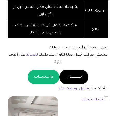
يشبه ملامسة قماش فاخر، ملمس قبل أن
حريري(ساتان)
يكون لون
مرآة صغيرة على كل جدار، يعكس الضوء،
لامع
والمزاج، وحتى الأفكار
جدول يوضح أبرز أنواع تشطيب الدهانات
ستحكي جدرانك أجمل حكايا الألون، عند طلبك
لخدماتنا
على أرقامنا
الآتية:
جـــــــــــــــوال
واتــــســـــاب
لا تفوّت هذا:
مقاول ترميمات مكة