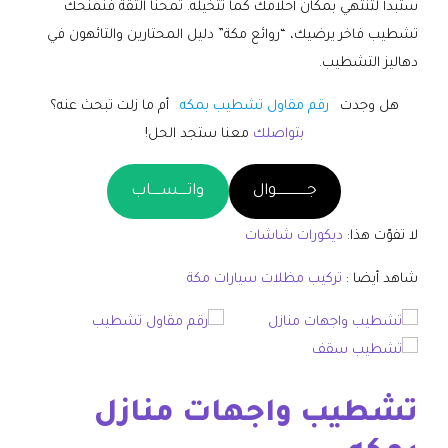
ستبدأ لتنتهي بمكان أحلامك كما تتخيله. تمحنا الثقة فنمنحك
تشطيب فاخر يرضيك، “روائع مكة” دليل المحتارين والتائهون في
دهاليز التشطيب.
هل وجدت
رقم مقاول تشطيب بمكه
أم ما زلت تبحث عنه؟
بتواصلك
معنا ستجد الحل!
جـــــــــــــــوال
واتــــســـــاب
لا تفوّت هذا:
ديكورات شاشات
شاهد أيضا :
تركيب مظلات سيارات مكة
تشطيب واجهات منازل