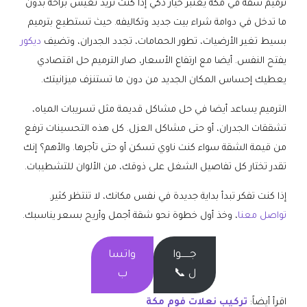
ترميم شقة في مكة يعتبر خيار ذكي إذا كنت تريد تعيش براحة بدون
ما تدخل في دوامة شراء بيت جديد وتكاليفه. حيث تستطيع بترميم
بسيط تغير الأرضيات، تطور الحمامات، تجدد الجدران، وتضيف
ديكور
يفتح النفس. أيضا مع ارتفاع الأسعار، صار الترميم حل اقتصادي
يعطيك إحساس المكان الجديد من دون ما تستنزف ميزانيتك.
الترميم يساعد أيضا في حل مشاكل قديمة مثل تسريبات المياه،
تشققات الجدران، أو حتى مشاكل العزل. كل هذه التحسينات ترفع
من قيمة الشقة سواء كنت ناوي تسكن أو حتى تأجرها. والأهم؟ إنك
تقدر تختار كل تفاصيل الشغل على ذوقك، من الألوان للتشطيبات.
إذا كنت تفكر تبدأ بداية جديدة في نفس مكانك، لا تنتظر كثير.
تواصل معنا
، وخذ أول خطوة نحو شقة أجمل وأريح بسعر يناسبك.
جــــــوا
واتسا
ل 📞
ب
اقرأ أيضاً:
تركيب نعلات فوم مكة