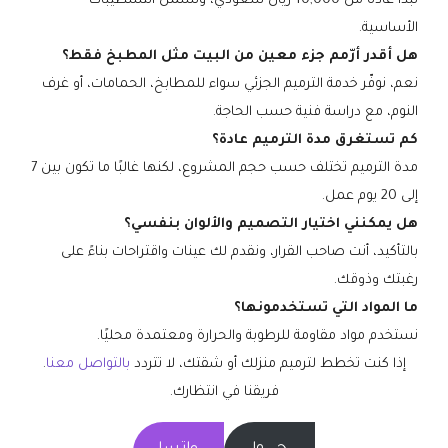
تبدأ عادة من 10,000 ريال سعودي، وتشمل التشطيبات
الأساسية.
هل أقدر أرّمم جزء معين من البيت مثل المطبخ فقط؟
نعم، نوفّر خدمة الترميم الجزئي سواء للمطابخ، الحمامات، أو غرف
النوم، مع دراسة فنية حسب الحاجة.
كم تستغرق مدة الترميم عادة؟
مدة الترميم تختلف حسب حجم المشروع، لكنها غالبًا ما تكون بين 7
إلى 20 يوم عمل.
هل يمكنني اختيار التصميم والألوان بنفسي؟
بالتأكيد، أنت صاحب القرار، ونقدم لك عينات واقتراحات بناءً على
رغبتك وذوقك.
ما المواد التي تستخدمونها؟
نستخدم مواد مقاومة للرطوبة والحرارة ومعتمدة محليًا.
إذا كنت تخطط لترميم منزلك أو شقتك، لا تتردد
بالتواصل معنا
.
فريقنا في انتظارك.