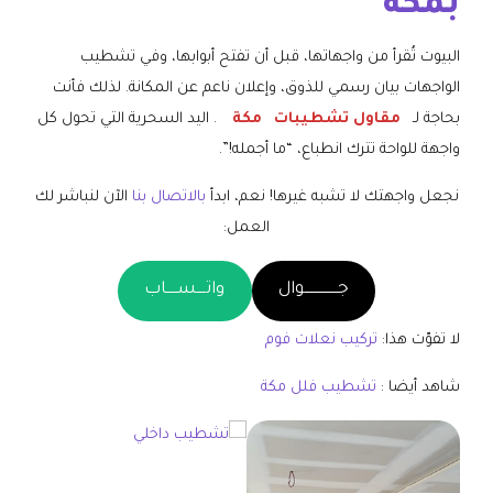
بمكه
البيوت تُقرأ من واجهاتها، قبل أن تفتح أبوابها، وفي تشطيب
الواجهات بيان رسمي للذوق، وإعلان ناعم عن المكانة. لذلك فأنت
بحاجة لـ
مقاول تشطيبات
مكة
. اليد السحرية التي تحول كل
واجهة للواحة تترك انطباع، “ما أجمله!”.
نجعل واجهتك لا تشبه غيرها! نعم، ابدأ
بالاتصال بنا
الآن لنباشر لك
العمل:
جـــــــــــــــوال
واتــــســـــاب
لا تفوّت هذا:
تركيب نعلات فوم
شاهد أيضا :
تشطيب فلل مكة