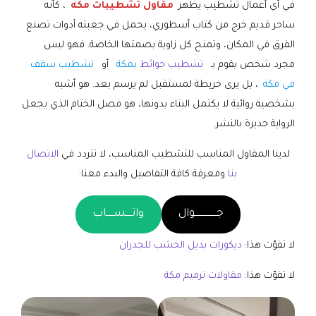
في أي أعمال تشطيب يظهر
مقاول تشطيبات مكه
، كأنه
ساحر قديم خرج من كتاب أسطوري، يحمل في جعبته أدوات تصنع
الفرق في المكان، وتمنح كل زاوية بصمتها الخاصة. فهو ليس
مجرد شخص يقوم بـ
تشطيب حوائط
بمكة
أو
تشطيب سقف
في مكة
، بل يرى خريطة لمستقبل لم يرسم بعد. هو أشبه
بشخصية روائية لا يكتمل البناء بدونها، هو فصل الختام الذي يجعل
الرواية جديرة بالنشر.
لدينا المقاول المناسب للتشطيب المناسب، لا تتردد في
الاتصال
بنا
ومعرفة كافة التفاصيل والبدء معنا:
جـــــــــــــــوال
واتــــســـــاب
لا تفوّت هذا:
ديكورات بديل الخشب للجدران
لا تفوّت هذا:
مقاولات ترميم مكة