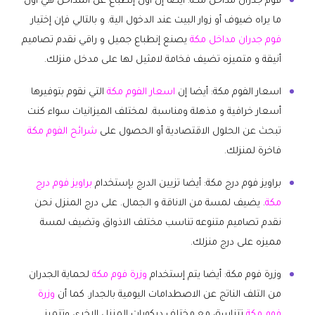
فوم جدران مداخل مكة: أيضا إن أول إنطباع عن المداخل هي أول
ما يراه ضيوف أو زوار البيت عند الدخول الية. و بالتالي فإن إختيار
فوم جدران مداخل مكة
يصنع إنطباع جميل و راقي نقدم تصاميم
أنيقة و متميزه تضيف فخامة لامثيل لها على مدخل منزلك.
اسعار الفوم مكة: أيضا إن
اسعار الفوم مكة
التي نقوم بتوفيرها
أسعار خرافية و مذهلة ومناسبة. لمختلف الميزانيات سواء كنت
تبحث عن الحلول الاقتصادية أو الحصول على
شرائح الفوم مكة
فاخرة لمنزلك.
براويز فوم درج مكة: أيضا تزيين الدرج بإستخدام
براويز فوم درج
مكة
. يضيف لمسة من الاناقة و الجمال. على درج المنزل نحن
نقدم تصاميم متنوعه تناسب مختلف الاذواق وتضيف لمسة
مميزه على درج منزلك.
وزرة فوم مكة: أيضا يتم إستخدام
وزرة فوم مكة
لحماية الجدران
من التلف الناتج عن الاصطدامات اليومية بالجدار. كما أن
وزرة
فوم مكة
تتناسق مع مختلف ديكورات المنزل الاخرى وتتميز