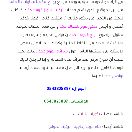
في الراحة و الجودة الحياتية ويعد موقع
روائع مكة للمقاولات العامة
من أبرز المواقع الذي يقدم خدمات
تركيب براويز فوم مكة
و إذا كنت
تبحث عن التميز. في ديكور منزلك أو مكتبك فنحن قمنا بتوفير
أفضل و أجمل
ديكور فوم للصاله مكة
و في هذه المقالة سوف.
نتناول موضوع
الواح الفوم مكة
من نواحي عديده وسوف نقوم
بمناقشة العديد من النقاط المثيرة وكذلك الاجابة على بعض
الاسئلة التي يسئلها الناس حول
شرائح الفوم مكة
ولذلك يجب
عليك أن تكون مركزا عند قرائة هذه المقالة. و إذا لم يكن لديك
الوقت الكافي لذلك و تريد التواصل معنا مباشرة فهذه أرقامنا
تواصل
معنا عبرها:
الجوال:
0543825897
الواتساب:
0543825897
شاهد أيضا:
ديكورات شاشات
شاهد أيضا :
بناء غرف زجاجيه
،
تركيب سواتر