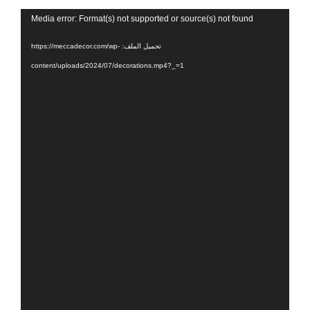
مشغل
Media error: Format(s) not supported or source(s) not found
الفيديو
تحميل الملف: https://meccadecor.com/wp-
content/uploads/2024/07/decorations.mp4?_=1