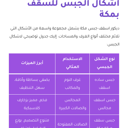
اشكال الجبس للسقف
بمكة
ديكور اسقف جبس مكة يشمل مجموعة واسعة من الأشكال التي
تلائم مختلف أنواع الغرف والمساحات. إليك جدول توضيحي لاشكال
الجبس:
نوع الشكل
الاستخدام
أبرز الميزات
الجبسي
المثالي
جبس ساده
غرف النوم
يضفي بساطة وأناقة،
اسقف
والمكاتب
سهل التنظيف
جبس اسقف
المجالس
فخم، مميز بزخارف
مجالس
والصالات الكبيرة
كلاسيكية
جبس سقف
متنوع التصميم، يوزع
الصالات المفتوحة