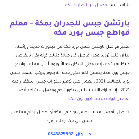
شاهد أيضا
تفصيل مرايا جدارية مكة
.
بارتشن جبس للجدران بمكة – معلم
قواطع جبس بورد مكه
تعتبر فواصل بارتشن جبس بورد مكه هي ديكورات حديثة ورائعة ،
لذا ان كنت ترديد عمل فاصل في صالة منزلك فإنه يفي بالغرض
وبتكلفة رائعة ، إنه يعطي المكان جمالاً ورونقاً ، ان معلم قواطع
جبس بورد مكه يضمن لكم ديكور فخم انه يقوم بتركب اسقف جبس
بورد للصالات 2021 ، يعمل على توفير ديكورات جبس اسقف راقية
2021 ، إنه خيارك الأنسب لنيل ديكور فخم ومذهل ،، شاهد أيضا
تفصيل ابواب سحب اكورديون مكة
.
تواصل بأفضل محلات جبس بورد في مكة أو احصل أرقام معلمين
جبس في مكة وذلك عبر :
جــــــوال:
0543825897