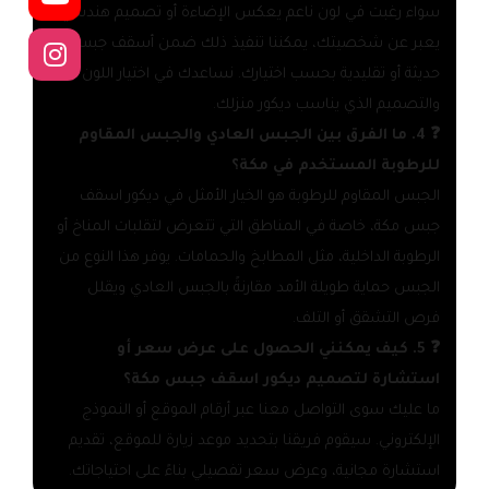
سواء رغبت في لون ناعم يعكس الإضاءة أو تصميم هندسي
يعبر عن شخصيتك، يمكننا تنفيذ ذلك ضمن أسقف جبس
حديثة أو تقليدية بحسب اختيارك. نساعدك في اختيار اللون
والتصميم الذي يناسب ديكور منزلك.
❓ 4. ما الفرق بين الجبس العادي والجبس المقاوم
للرطوبة المستخدم في مكة؟
الجبس المقاوم للرطوبة هو الخيار الأمثل في ديكور اسقف
جبس مكة، خاصة في المناطق التي تتعرض لتقلبات المناخ أو
الرطوبة الداخلية، مثل المطابخ والحمامات. يوفر هذا النوع من
الجبس حماية طويلة الأمد مقارنةً بالجبس العادي ويقلل
فرص التشقق أو التلف.
❓ 5. كيف يمكنني الحصول على عرض سعر أو
استشارة لتصميم ديكور اسقف جبس مكة؟
ما عليك سوى التواصل معنا عبر أرقام الموقع أو النموذج
الإلكتروني. سيقوم فريقنا بتحديد موعد زيارة للموقع، تقديم
استشارة مجانية، وعرض سعر تفصيلي بناءً على احتياجاتك.