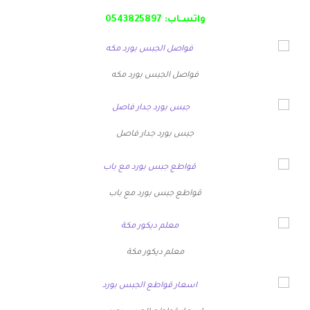
واتسـاب:
0543825897
فواصل الجبس بورد مكه
جبس بورد جدار فاصل
قواطع جبس بورد مع باب
معلم ديكور مكة