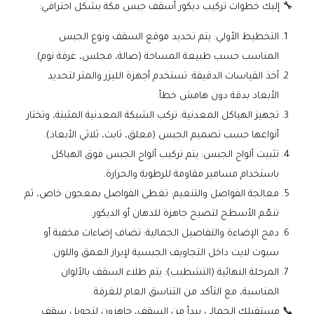
🔧 إليك خطوات تركيب ديكور أسقف جبس مكة بشكل احترافي:
التخطيط الأولي: يتم تحديد موقع السقف ونوع الجبس
المناسب حسب طبيعة المساحة (صالة، مجلس، غرفة نوم).
أخذ القياسات الدقيقة: تستخدم أجهزة الليزر والمتر لتحديد
الأبعاد بدقة دون هامش خطأ.
تجهيز الهياكل المعدنية: تركب الشبكة المعدنية المثبتة، وتختار
أنواعها حسب تصميم الجبس (معلق، ثابت، ثلاثي الأبعاد).
تثبيت ألواح الجبس: يتم تركيب ألواح الجبس فوق الهياكل
باستخدام مسامير مقاومة للرطوبة والحرارة.
معالجة الفواصل والتنعيم: تغطى الفواصل بمعجون خاص، ثم
تنعّم الأسطح لتصبح جاهزة للدهان أو الديكور.
دمج الإضاءة والتفاصيل الجمالية: تضاف إضاءات مخفية أو
سبوت لايت داخل التجاويف الجبسية لإبراز العمق واللون.
المرحلة النهائية (التشطيب): يتم طلاء السقف بالألوان
المناسبة، مع التأكد من التناسق العام للغرفة.
📞 مستقبلك الجمالي يبدأ من السقف، جاهزون لتحويل سقف