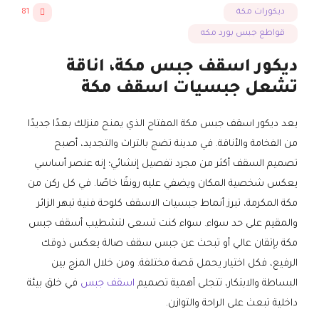
ديكورات مكة
81
قواطع جبس بورد مكه
ديكور اسقف جبس مكة، اناقة
تشعل جبسيات اسقف مكة
يعد ديكور اسقف جبس مكة المفتاح الذي يمنح منزلك بعدًا جديدًا
من الفخامة والأناقة. في مدينة تضج بالتراث والتجديد، أصبح
تصميم السقف أكثر من مجرد تفصيل إنشائي؛ إنه عنصر أساسي
يعكس شخصية المكان ويضفي عليه رونقًا خاصًا. في كل ركن من
مكة المكرمة، تبرز أنماط جبسيات الاسقف كلوحة فنية تبهر الزائر
والمقيم على حد سواء. سواء كنت تسعى لتشطيب أسقف جبس
مكة بإتقان عالي أو تبحث عن جبس سقف صالة يعكس ذوقك
الرفيع، فكل اختيار يحمل قصة مختلفة. ومن خلال المزج بين
البساطة والابتكار، تتجلى أهمية تصميم
اسقف جبس
في خلق بيئة
داخلية تبعث على الراحة والتوازن.