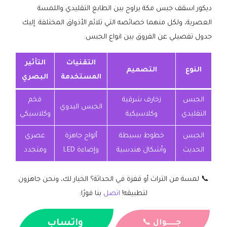
ديكور اسقف جبس مكة يراوح بين الطابع التقليدي واللمسة
العصرية، ولكل منهما خصائصه التي تلائم الأذواق المختلفة. إليك
جدول تفصيلي عن الفروق بين انواع الجبس:
التقنيات
التأثير
النوع
التصميم
المستخدمة
البصري
الجبس
زخارف شرقية
فخم
الجبس اليدوي
التقليدي
وكلاسيكية
وكلاسيكي
الجبس
خطوط بسيطة
ألواح جاهزة
عصري
الحديث
وأشكال هندسية
وإضاءة LED
ومتجدد
📞 لمسة من التراث أو قفزة في الحداثة؟ الخيار لك، ونحن جاهزون
لتطبيقه!
اتصل
بنا فورًا:
واتساب
جــــــوال
📞