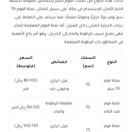
لذلك، هذه الأنواع من نعلات الفوم تتميز بخصائص متفوقة تجعلها
الخيار الأمثل للاستخدام في مكة. على سبيل المثال، نعلة الفوم 10
سم توفر عزلاً حراريًا وصوتيًا ممتازًا، مما يساعد على الحفاظ على
درجات الحرارة المثلى داخل المنزل. أما نعلة الفوم المقاومة للماء،
فهي تمنع تسرب الرطوبة والماء إلى الجدران، وهو أمر بالغ الأهمية
في المناطق ذات الرطوبة المرتفعة.
السمك
السعر
النوع
خصائص
(سم)
(متوسط)
نعلة فوم
عزل حراري
80-100 ريال/
10
10 سم
وصوتي جيد
متر
نعلة فوم
مقاومة للرطوبة
10
90-120 ريال/متر
ضد الماء
والماء
نعلة فوم
عزل حراري
100-130 ريال/
15