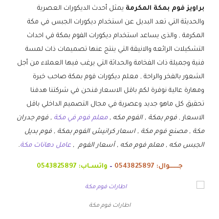
براويز فوم بمكة المكرمة
يمثل أحدث الديكورات العصرية
والحديثة التي تعد البديل عن استخدام ديكورات الجبس في مكة
المكرمة , والذى يساعد استخدام ديكورات الفوم بمكة في احداث
التشكيلات الرائعه والانيقة التي ينتج عنها تصميمات ذات لمسة
فنية وجميلة ذات الفخامة والحداثة التي يرغب فيها العملاء من أجل
الشعور بالفخر والراحة , معلم ديكورات فوم بمكة صاحب خبرة
ومهارة عالية نوفرة لكم باقل الاسعار فنحن في شركتنا هدفنا
تحقيق كل ماهو جديد وعصرية في مجال التصميم الداخلي باقل
الاسعار ,
فوم بمكة , الفوم مكه ,
معلم فوم في مكة
, فوم جدران
مكة , مصنع فوم مكة , اسعار كرانيش الفوم بمكة , فوم بديل
الجبس مكه , معلم فوم مكه , أسعار الفوم ,
عامل دهانات مكة
.
جــــــوال:
0543825897
–
واتسـاب:
0543825897
اطارات فوم مكة