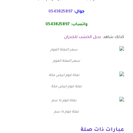
جوال:
0543825897
واتساب:
0543825897
كذلك شاهد:
بديل الخشب للجدران
سعر النعلة الفوم
نعلة فوم ابيض مكة
نعلة فوم ١٥ سم
عبارات ذات صلة