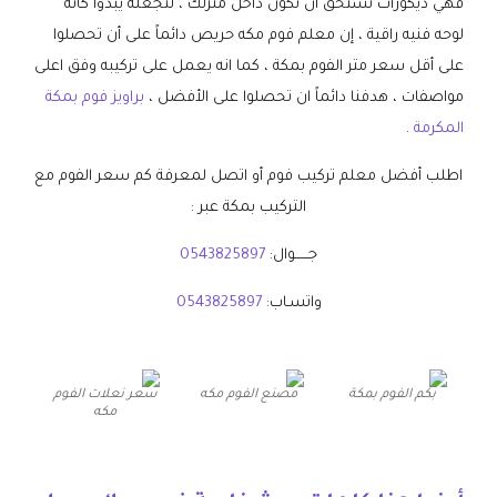
فهي ديكورات تستحق أن تكون داخل منزلك ، لتجعله يبدوا كأنه
لوحه فنيه راقية ، إن معلم فوم مكه حريص دائماً على أن تحصلوا
على أقل سعر متر الفوم بمكة ، كما انه يعمل على تركيبه وفق اعلى
مواصفات ، هدفنا دائماً ان تحصلوا على الأفضل ،
براويز فوم بمكة
المكرمة
.
اطلب أفضل معلم تركيب فوم أو اتصل لمعرفة كم سعر الفوم مع
التركيب بمكة عبر :
جــــــوال:
0543825897
واتسـاب:
0543825897
بكم الفوم بمكة
مصنع الفوم مكه
سعر نعلات الفوم
مكه