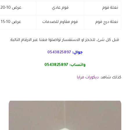
نعلة فوم
فوم عادي
عرض 10-20 سم، طول 1-2 م
نعلة درج فوم
فوم مقاوم للصدمات
عرض 10-15 سم، طول 1-2 م
قبل كل شئ، للحجز او الاستفسار تواصلوا معنا عبر الارقام التالية:
جوال:
0543825897
واتساب:
0543825897
كذلك شاهد:
ديكورات مرايا