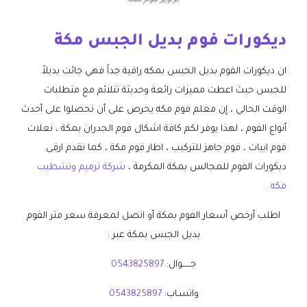
براويز فوم مكة
ديكورات فوم بديل الجبس مكة
ان ديكورات الفوم بديل الجبس بمكه راقية جداً فهي جائت بديلاً
للجبس حيث اعطت مميزات رائعة وحديثة تتلائم مع متطلبات
الوقت الحالي ، إن معلم فوم مكه يحرص على أن تحصلوا على أحدث
أنواع الفوم ، لهذا يوفر لكم كافة اشكال فوم الجدران بمكة ، نعلات
فوم ابيات ، فوم جاهز للتركيب ، اطار فوم مكة ، كما نقدم ارقى
ديكورات الفوم للمجالس بمكة المكرمة ،
شركة ترميم وتشطيب
مكه
.
اطلب أرخص أسعار الفوم بمكة أو اتصل لمعرفة سعر متر الفوم
بديل الجبس بمكة عبر :
جــــــوال:
0543825897
واتسـاب:
0543825897