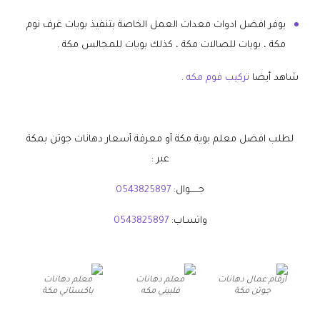
يوفر افضل ادوات معدات العمل الخاصة بتنفيذ بويات غرف نوم
مكة ، بويات للصالات مكة ، كذلك بويات للمجالس مكة .
شاهد أيضا
تركيب فوم مكه
.
لطلب افضل معلم بوية مكة أو معرفة أسعار دهانات جوتن بمكة
عبر :
جــــــوال:
0543825897
واتسـاب:
0543825897
ارقام عمال دهانات
معلم دهانات
معلم دهانات
جوتن مكة
فلبيني مكه
باكستاني مكة