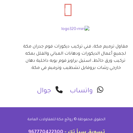
مقاول ترميم مكة، فني تركيب ديكورات فوم جدران مكة
لجميع أعمال الديكورات ودهانات المباني والفلل بمكه
تركيب ورق حائط، استيل براويز فوم بويه داخلية دهان
خارجي رشات بروفايل تشطيب وترميم في مكة.
واتساب
جوال
الحقوق محفوظة ©
روائع مكة للمقاولات العامة
تسويق سبأ تك -
967770422300