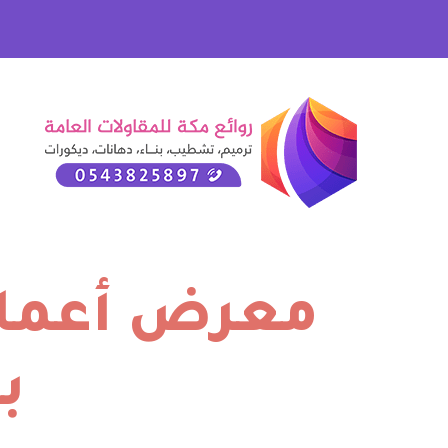
معرض أعمالن
ب