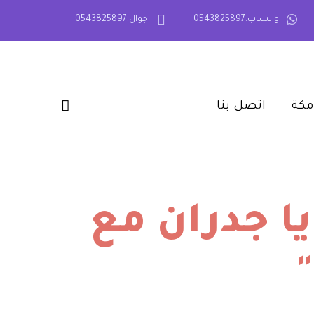
واتساب:0543825897
جوال:0543825897
كة‎
اتصل بنا‎
ا جدران مع