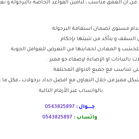
كد من ان العمق مناسب ، لتأمين القواعد الخاصة بالبرجولة و ت
دام مستوى لضمان استقامة البرجولة .
السقف و يتأكد من تثبيتها بإحكام .
للخشب و المعادن لحمايتها من التعرض للعوامل الجوية.
ت بالنباتات او الإضاءة لإضفاء جو مميز .
تي تتناسب مع جميع الاذواق المختلفة .
شكل مميز من خلال التعاون مع افضل حداد برجولات ، فكل ما 
بالواتساب عبر الأرقام التالية :
جــــوال :
0543825897
واتساب :
0543825897