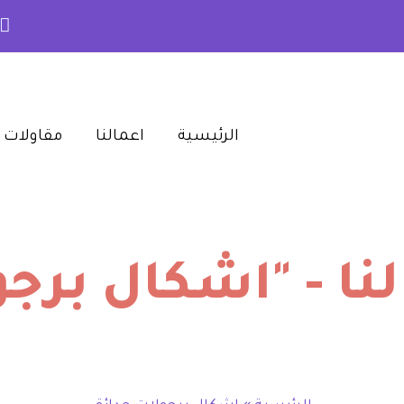
الرئيسية‎
اعمالنا‎
مقاولات م
ا - "اشكال برجو