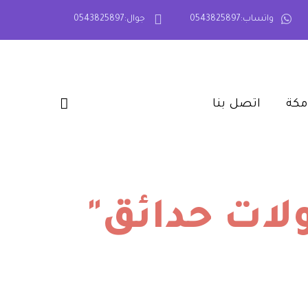
واتساب:0543825897
جوال:0543825897
كة‎
اتصل بنا‎
لات حدائق"