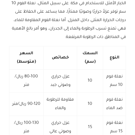
الخيار الأمثل للاستخدام في مكة. على سبيل المثال، نعلة الفوم 10
سم توفر عزلاً حراريًا وصوتيًا ممتازًا، مما يساعد على الحفاظ على
درجات الحرارة المثلى داخل المنزل. أما نعلة الفوم المقاومة للماء،
فهي تمنع تسرب الرطوبة والماء إلى الجدران، وهو أمر بالغ الأهمية
في المناطق ذات الرطوبة المرتفعة.
السمك
السعر
النوع
خصائص
(سم)
(متوسط)
نعلة فوم
عزل حراري
80-100 ريال/
10
10 سم
وصوتي جيد
متر
نعلة فوم
مقاومة للرطوبة
10
90-120 ريال/متر
ضد الماء
والماء
نعلة فوم
عزل حراري
100-130 ريال/
15
15 سم
وصوتي عالي
متر