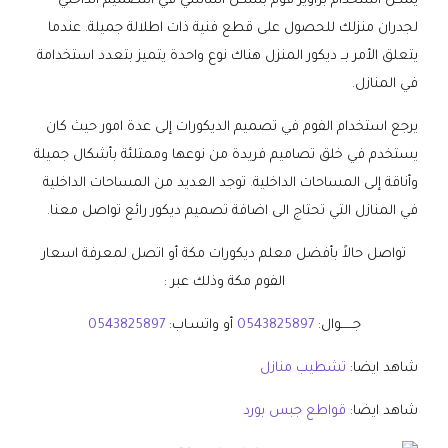
يمكن استخدام براويز فوم بشكل اساسي في التصميم الداخلي
لجدران منزلك للحصول على قطع فنية ذات اطلالة جميلة. عندما
يتعلق الأمر بــ ديكور المنزل هناك نوع واحدة يتميز بتعدد استخدامة
في المنازل.
يرجع استخدام الفوم في تصميم الديكورات إلى عدة امور حيث كان
يستخدم في خلق تصاميم فريدة من نوعها وممتلئة بأشكال جميلة
وأناقة إلى المساحات الداخلية. توجد العديد من المساحات الداخلية
في المنازل التي تحتاج الى اضافة تصميم ديكور رائع تواصل معنا.
تواصل حالاً بأفضل معلم ديكورات مكة أو اتصل لمعرفة اسعار
الفوم مكة وذلك عبر :
جــــــوال:
0543825897
أو واتسـاب:
0543825897
شاهد ايضا:
تشطيب منازل
شاهد ايضا:
قواطع جبس بورد