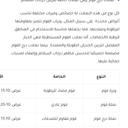
نعلات درج فوم: وهي نعلات خاصة بتزيين درجات السلالم.
كل نوع من هذه النعلات له خصائص وميزات مختلفة تناسب
أغراض محددة. على سبيل المثال، وزرات الفوم تتميز بمقاومتها
للرطوبة وصلابتها، مما يجعلها مناسبة للاستخدام في المناطق
الرطبة كالحمامات. أما نعلات الفوم المستطيلة فهي الخيار
المفضل لتزيين الجدران الطويلة والممتدة. بينما نعلات درج الفوم
مصممة خصيصًا لتحسين مظهر درجات السلالم وإضفاء لمسات
جمالية عليها.
النوع
الخامة
ال
وزرة فوم
فوم مضاد للرطوبة
عرض 10-15 سم، طول 2-3 م
نعلة فوم
فوم عادي
عرض 10-20 سم، طول 1-2 م
نعلة درج فوم
فوم مقاوم للصدمات
عرض 10-15 سم، طول 1-2 م