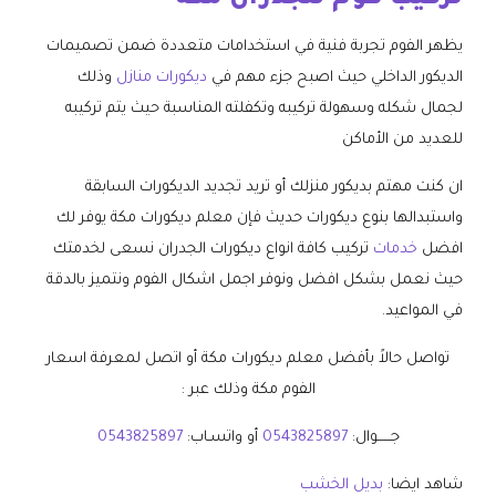
يظهر الفوم تجربة فنية في استخدامات متعددة ضمن تصميمات
الديكور الداخلي حيث اصبح جزء مهم في
ديكورات منازل
وذلك
لجمال شكله وسهولة تركيبه وتكفلته المناسبة حيث يتم تركيبه
للعديد من الأماكن
ان كنت مهتم بديكور منزلك أو تريد تجديد الديكورات السابقة
واستبدالها بنوع ديكورات حديث فإن معلم ديكورات مكة يوفر لك
افضل
خدمات
تركيب كافة انواع ديكورات الجدران نسعى لخدمتك
حيث نعمل بشكل افضل ونوفر اجمل اشكال الفوم ونتميز بالدقة
في المواعيد.
تواصل حالاً بأفضل معلم ديكورات مكة أو اتصل لمعرفة اسعار
الفوم مكة وذلك عبر :
جــــــوال:
0543825897
أو واتسـاب:
0543825897
شاهد ايضا:
بديل الخشب