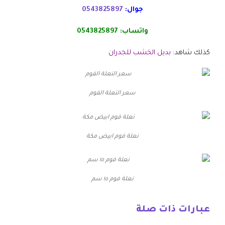
جوال:
0543825897
واتساب:
0543825897
كذلك شاهد:
بديل الخشب للجدران
سعر النعلة الفوم
نعلة فوم ابيض مكة
نعلة فوم ١٥ سم
عبارات ذات صلة