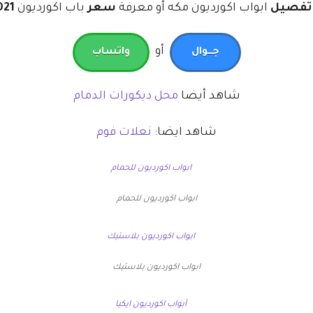
تفصيل
ابواب اكورديون مكه أو معرفة
سعر
باب اكورديون
2021 وذلك
أو
جـــوال
واتساب
شاهد أيضا
محل ديكورات الدمام
شاهد ايضا:
نعلات فوم
ابواب اكورديون للحمام
ابواب اكورديون بلاستيك