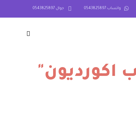
واتساب:0543825897
جوال:0543825897
 اكورديون"