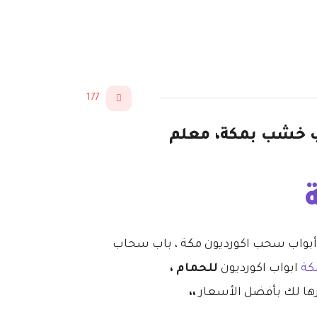
177
0543825 – تركيب باب سحاب خشب بمكة، معلم
 أبواب سحب اكورديون مكة ، باب سحاب
كة
ابواب اكورديون
للحمام ،
رها لك بأفضل الأسعار
،،